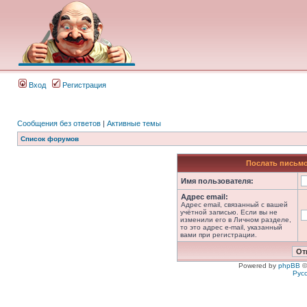
Вход
Регистрация
Сообщения без ответов
|
Активные темы
Список форумов
Послать письмо
Имя пользователя:
Адрес email:
Адрес email, связанный с вашей
учётной записью. Если вы не
изменили его в Личном разделе,
то это адрес e-mail, указанный
вами при регистрации.
Powered by
phpBB
©
Рус