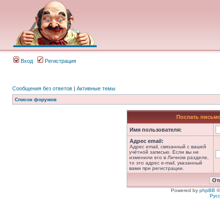
Вход
Регистрация
Сообщения без ответов
|
Активные темы
Список форумов
Послать письмо
Имя пользователя:
Адрес email:
Адрес email, связанный с вашей
учётной записью. Если вы не
изменили его в Личном разделе,
то это адрес e-mail, указанный
вами при регистрации.
Powered by
phpBB
©
Рус