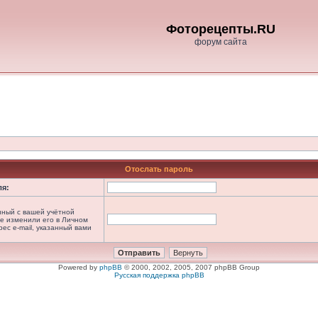
Фоторецепты.RU
форум сайта
Отослать пароль
ля:
анный с вашей учётной
не изменили его в Личном
рес e-mail, указанный вами
Powered by
phpBB
© 2000, 2002, 2005, 2007 phpBB Group
Русская поддержка phpBB