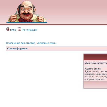
Вход
Регистрация
Сообщения без ответов
|
Активные темы
Список форумов
Имя пользовате
Адрес email:
Адрес email, связ
записью. Если вы 
разделе, то это ад
при регистрации.