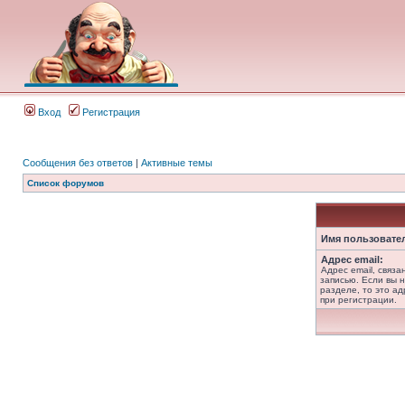
Вход
Регистрация
Сообщения без ответов
|
Активные темы
Список форумов
Имя пользовате
Адрес email:
Адрес email, связ
записью. Если вы 
разделе, то это ад
при регистрации.