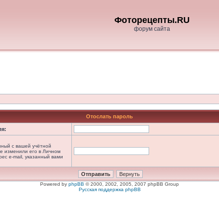
Фоторецепты.RU
форум сайта
Отослать пароль
ля:
анный с вашей учётной
не изменили его в Личном
рес e-mail, указанный вами
Powered by
phpBB
© 2000, 2002, 2005, 2007 phpBB Group
Русская поддержка phpBB