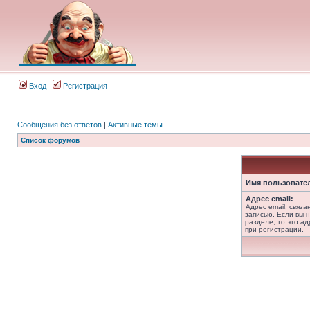
Вход
Регистрация
Сообщения без ответов
|
Активные темы
Список форумов
Имя пользовате
Адрес email:
Адрес email, связ
записью. Если вы 
разделе, то это ад
при регистрации.