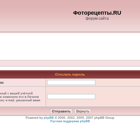
Фоторецепты.RU
форум сайта
Отослать пароль
ля:
анный с вашей учётной
не изменили его в Личном
рес e-mail, указанный вами
Powered by
phpBB
© 2000, 2002, 2005, 2007 phpBB Group
Русская поддержка phpBB