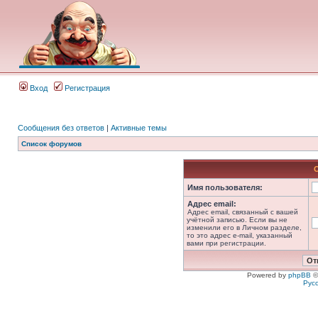
Вход
Регистрация
Сообщения без ответов
|
Активные темы
Список форумов
Имя пользователя:
Адрес email:
Адрес email, связанный с вашей
учётной записью. Если вы не
изменили его в Личном разделе,
то это адрес e-mail, указанный
вами при регистрации.
Powered by
phpBB
©
Рус