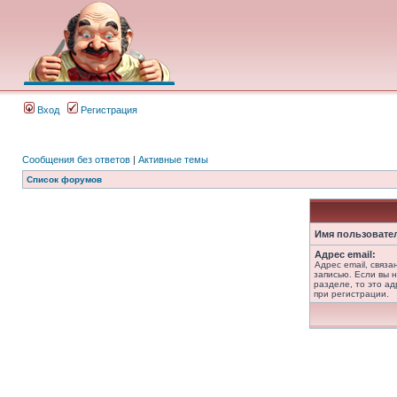
Вход
Регистрация
Сообщения без ответов
|
Активные темы
Список форумов
Имя пользовате
Адрес email:
Адрес email, связ
записью. Если вы 
разделе, то это ад
при регистрации.