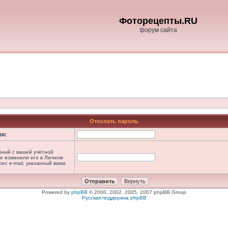
Фоторецепты.RU
форум сайта
Отослать пароль
ля:
анный с вашей учётной
не изменили его в Личном
рес e-mail, указанный вами
Powered by
phpBB
© 2000, 2002, 2005, 2007 phpBB Group
Русская поддержка phpBB