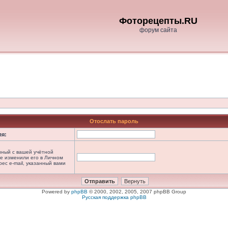
Фоторецепты.RU
форум сайта
Отослать пароль
ля:
анный с вашей учётной
не изменили его в Личном
рес e-mail, указанный вами
Powered by
phpBB
© 2000, 2002, 2005, 2007 phpBB Group
Русская поддержка phpBB