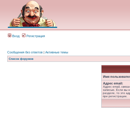
Вход
Регистрация
Сообщения без ответов
|
Активные темы
Список форумов
Имя пользовате
Адрес email:
Адрес email, связ
записью. Если вы 
разделе, то это ад
при регистрации.