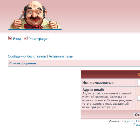
Вход
Регистрация
Сообщения без ответов
|
Активные темы
Список форумов
Имя пользователя:
Адрес email:
Адрес email, связанный с вашей
учётной записью. Если вы не
изменили его в Личном разделе,
то это адрес e-mail, указанный
вами при регистрации.
Powered by
phpBB
©
Рус