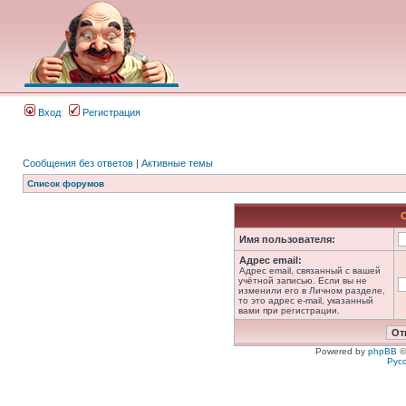
Вход
Регистрация
Сообщения без ответов
|
Активные темы
Список форумов
Имя пользователя:
Адрес email:
Адрес email, связанный с вашей
учётной записью. Если вы не
изменили его в Личном разделе,
то это адрес e-mail, указанный
вами при регистрации.
Powered by
phpBB
©
Рус