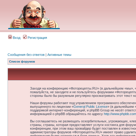
Вход
Регистрация
Сообщения без ответов
|
Активные темы
Список форумов
Заходя на конференцию «Фоторецепты.RU» (в дальнейшем «мы», «на
пожалуйста, не заходите и не пользуйтесь форумами «Фоторецепты
стороны было бы разумным регулярно просматривать этот текст н
Наши форумы работают под управлением программного обеспечени
выпущенного по лицензии «
General Public License
» (в дальнейшем 
поддержкой интернет-конференций, и phpBB Group не несёт ответст
информацией о phpBB обращайтесь по адресу
http://www.phpbb.com
Вы соглашаетесь не размещать оскорбительных, угрожающих, клев
страны, страны, которая предоставляет услуги хостинга для фор
конференции, при этом ваш провайдер будет поставлен в известно
администраторы форумов «Фоторецепты.RU» имеют право удалить, 
информация будет храниться в базе данных. Хотя эта информация