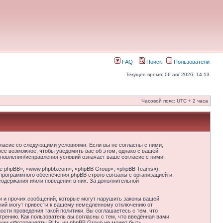
FAQ
Поиск
Пользователи
Текущее время: 06 авг 2026, 14:13
Часовой пояс: UTC + 2 часа
гласие со следующими условиями. Если вы не согласны с ними,
сё возможное, чтобы уведомить вас об этом, однако с вашей
новления/исправления условий означает ваше согласие с ними.
 phpBB», «www.phpbb.com», «phpBB Group», «phpBB Teams»),
программного обеспечения phpBB строго связаны с организацией и
содержания и/или поведения в них. За дополнительной
и и прочих сообщений, которые могут нарушить законы вашей
ний могут привести к вашему немедленному отключению от
сти проведения такой политики. Вы соглашаетесь с тем, что
рению. Как пользователь вы согласны с тем, что введённая вами
нции «Фоторецепты.RU», ни phpBB Group не может быть