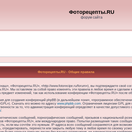
Фоторецепты.RU
форум сайта
Фоторецепты.RU - Общие правила
ш», «Фоторецепты.RU», «http://www.fotorecipe.ru/forum»), вы подтверждаете своё со
.RU». Мы оставляем за собой право изменять эти правила в любое время и сделаем в
а предмет изменений, так как использование конференции «Фоторецепты.RU» после об
я для создания конференций phpBB (в дальнейшем «они», «программное обеспечение
«GPL»). Скачать его можно по адресу
www.phpbb.com
. Ограничения лицензии GPL для 
венности за то, что администрация конференций определяет в качестве допустимого 
/
.
етнических сообщений, порнографических сообщений, призывов к национальной розн
умов «Фоторецепты.RU», или международное право. Попытки размещения таких сообще
сть, если мы сочтём это нужным. IP-адреса всех сообщений сохраняются для возможно
отредактировать, перенести или закрыть любую тему в любое время по своему усмот
 не будет открыта третьим лицам без вашего разрешения, ни администрация конфере