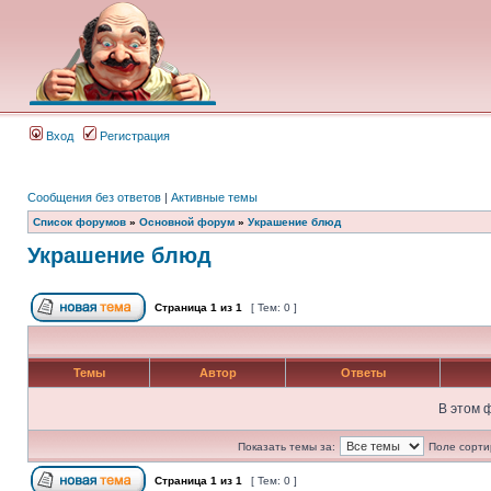
Вход
Регистрация
Сообщения без ответов
|
Активные темы
Список форумов
»
Основной форум
»
Украшение блюд
Украшение блюд
Страница
1
из
1
[ Тем: 0 ]
Темы
Автор
Ответы
В этом 
Показать темы за:
Поле сорти
Страница
1
из
1
[ Тем: 0 ]