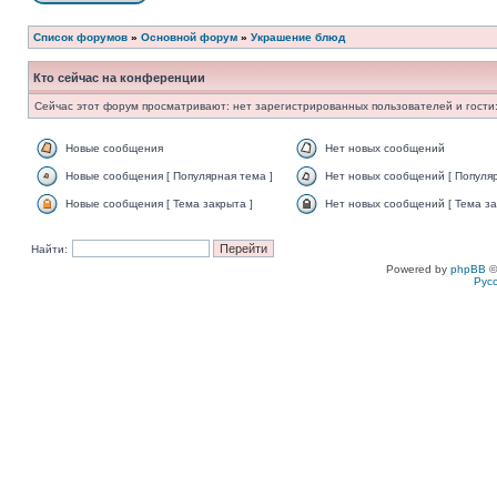
Список форумов
»
Основной форум
»
Украшение блюд
Кто сейчас на конференции
Сейчас этот форум просматривают: нет зарегистрированных пользователей и гости:
Новые сообщения
Нет новых сообщений
Новые сообщения [ Популярная тема ]
Нет новых сообщений [ Популяр
Новые сообщения [ Тема закрыта ]
Нет новых сообщений [ Тема за
Найти:
Powered by
phpBB
©
Рус