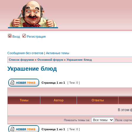
Вход
Регистрация
Сообщения без ответов
|
Активные темы
Список форумов
»
Основной форум
»
Украшение блюд
Украшение блюд
Страница
1
из
1
[ Тем: 0 ]
Темы
Автор
Ответы
В этом 
Показать темы за:
Поле сорти
Страница
1
из
1
[ Тем: 0 ]