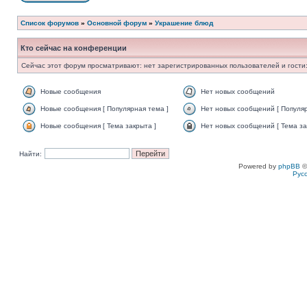
Список форумов
»
Основной форум
»
Украшение блюд
Кто сейчас на конференции
Сейчас этот форум просматривают: нет зарегистрированных пользователей и гости:
Новые сообщения
Нет новых сообщений
Новые сообщения [ Популярная тема ]
Нет новых сообщений [ Популяр
Новые сообщения [ Тема закрыта ]
Нет новых сообщений [ Тема за
Найти:
Powered by
phpBB
©
Рус