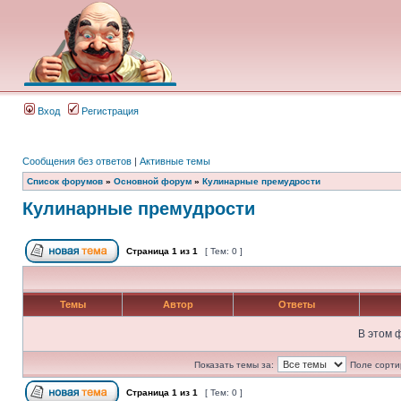
Вход
Регистрация
Сообщения без ответов
|
Активные темы
Список форумов
»
Основной форум
»
Кулинарные премудрости
Кулинарные премудрости
Страница
1
из
1
[ Тем: 0 ]
Темы
Автор
Ответы
В этом 
Показать темы за:
Поле сорти
Страница
1
из
1
[ Тем: 0 ]