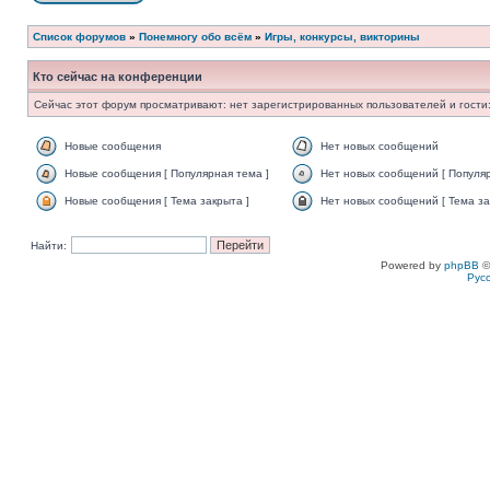
Список форумов
»
Понемногу обо всём
»
Игры, конкурсы, викторины
Кто сейчас на конференции
Сейчас этот форум просматривают: нет зарегистрированных пользователей и гости:
Новые сообщения
Нет новых сообщений
Новые сообщения [ Популярная тема ]
Нет новых сообщений [ Популяр
Новые сообщения [ Тема закрыта ]
Нет новых сообщений [ Тема за
Найти:
Powered by
phpBB
©
Рус