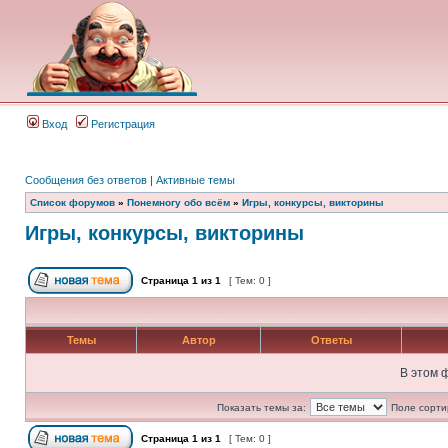
Вход
Регистрация
Сообщения без ответов
|
Активные темы
Список форумов
»
Понемногу обо всём
»
Игры, конкурсы, викторины
Игры, конкурсы, викторины
Страница
1
из
1
[ Тем: 0 ]
Темы
Автор
Ответы
В этом 
Показать темы за:
Поле сорти
Страница
1
из
1
[ Тем: 0 ]