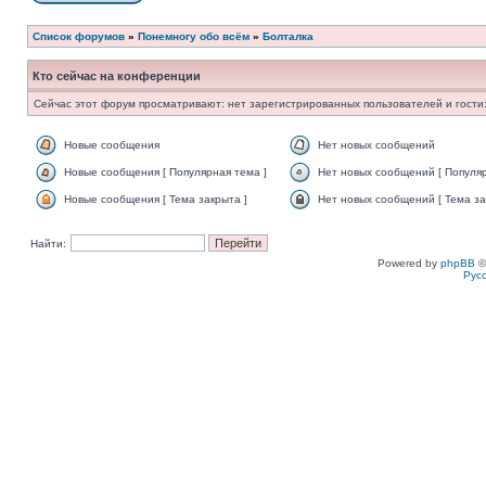
Список форумов
»
Понемногу обо всём
»
Болталка
Кто сейчас на конференции
Сейчас этот форум просматривают: нет зарегистрированных пользователей и гости:
Новые сообщения
Нет новых сообщений
Новые сообщения [ Популярная тема ]
Нет новых сообщений [ Популяр
Новые сообщения [ Тема закрыта ]
Нет новых сообщений [ Тема за
Найти:
Powered by
phpBB
©
Рус