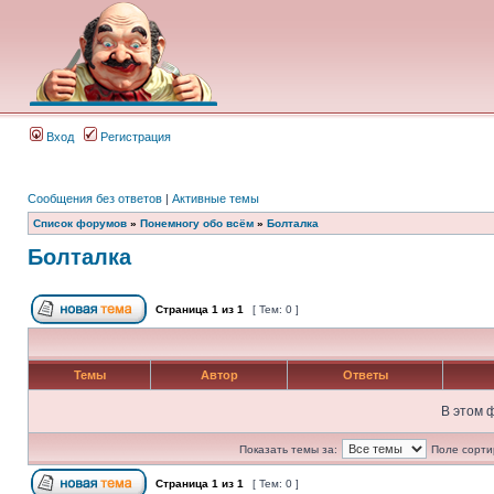
Вход
Регистрация
Сообщения без ответов
|
Активные темы
Список форумов
»
Понемногу обо всём
»
Болталка
Болталка
Страница
1
из
1
[ Тем: 0 ]
Темы
Автор
Ответы
В этом 
Показать темы за:
Поле сорти
Страница
1
из
1
[ Тем: 0 ]