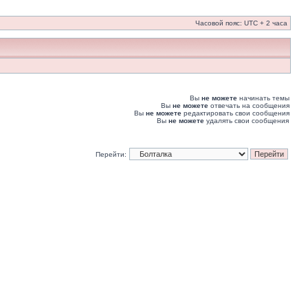
Часовой пояс: UTC + 2 часа
Вы
не можете
начинать темы
Вы
не можете
отвечать на сообщения
Вы
не можете
редактировать свои сообщения
Вы
не можете
удалять свои сообщения
Перейти: