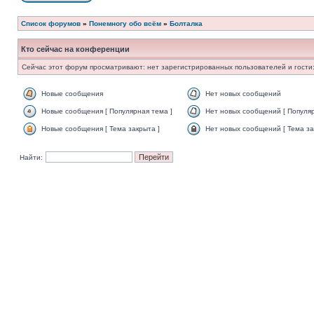
Список форумов
»
Понемногу обо всём
»
Болталка
Кто сейчас на конференции
Сейчас этот форум просматривают: нет зарегистрированных пользователей и гости:
Новые сообщения
Нет новых сообщений
Новые сообщения [ Популярная тема ]
Нет новых сообщений [ Популяр
Новые сообщения [ Тема закрыта ]
Нет новых сообщений [ Тема за
Найти: