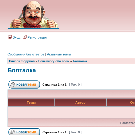
Вход
Регистрация
Сообщения без ответов
|
Активные темы
Список форумов
»
Понемногу обо всём
»
Болталка
Болталка
Страница
1
из
1
[ Тем: 0 ]
Темы
Автор
От
Показать 
Страница
1
из
1
[ Тем: 0 ]