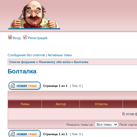
Вход
Регистрация
Сообщения без ответов
|
Активные темы
Список форумов
»
Понемногу обо всём
»
Болталка
Болталка
Страница
1
из
1
[ Тем: 0 ]
Темы
Автор
Ответы
В этом 
Показать темы за:
Поле сорти
Страница
1
из
1
[ Тем: 0 ]