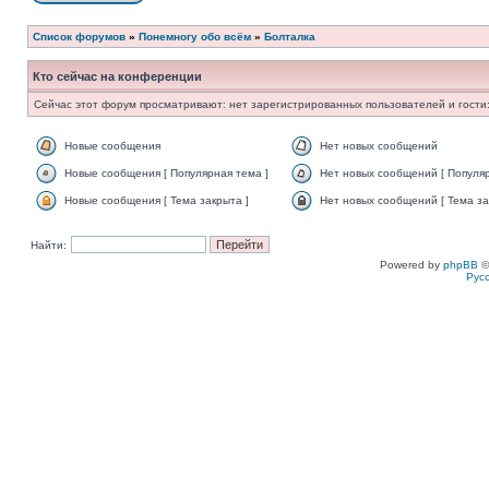
Список форумов
»
Понемногу обо всём
»
Болталка
Кто сейчас на конференции
Сейчас этот форум просматривают: нет зарегистрированных пользователей и гости:
Новые сообщения
Нет новых сообщений
Новые сообщения [ Популярная тема ]
Нет новых сообщений [ Популяр
Новые сообщения [ Тема закрыта ]
Нет новых сообщений [ Тема за
Найти:
Powered by
phpBB
©
Рус