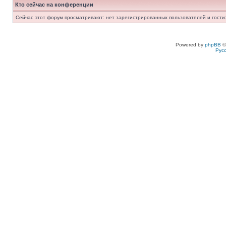
Кто сейчас на конференции
Сейчас этот форум просматривают: нет зарегистрированных пользователей и гости:
Powered by
phpBB
©
Рус