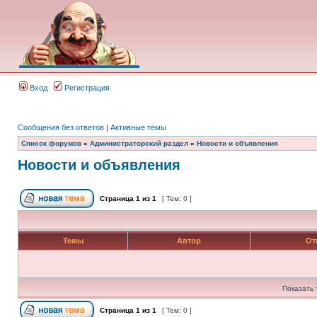
Вход
Регистрация
Сообщения без ответов
|
Активные темы
Список форумов
»
Администраторский раздел
»
Новости и объявления
Новости и объявления
Страница
1
из
1
[ Тем: 0 ]
Темы
Автор
От
Показать 
Страница
1
из
1
[ Тем: 0 ]