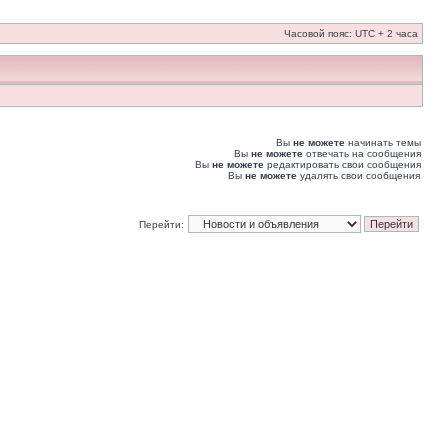
Часовой пояс: UTC + 2 часа
Вы
не можете
начинать темы
Вы
не можете
отвечать на сообщения
Вы
не можете
редактировать свои сообщения
Вы
не можете
удалять свои сообщения
Перейти: