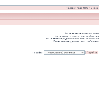
Часовой пояс: UTC + 2 часа
Вы
не можете
начинать темы
Вы
не можете
отвечать на сообщения
Вы
не можете
редактировать свои сообщения
Вы
не можете
удалять свои сообщения
Перейти: