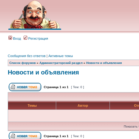
Вход
Регистрация
Сообщения без ответов
|
Активные темы
Список форумов
»
Администраторский раздел
»
Новости и объявления
Новости и объявления
Страница
1
из
1
[ Тем: 0 ]
Темы
Автор
От
Показать 
Страница
1
из
1
[ Тем: 0 ]