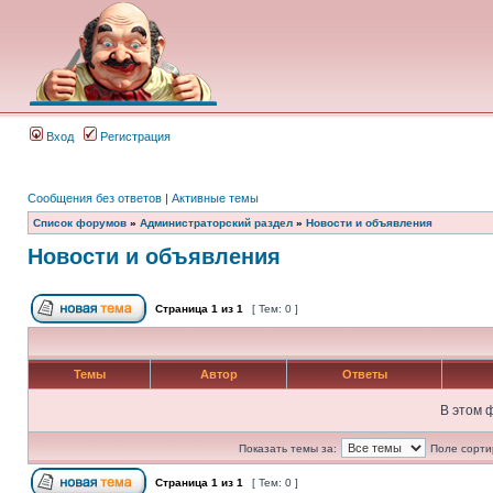
Вход
Регистрация
Сообщения без ответов
|
Активные темы
Список форумов
»
Администраторский раздел
»
Новости и объявления
Новости и объявления
Страница
1
из
1
[ Тем: 0 ]
Темы
Автор
Ответы
В этом 
Показать темы за:
Поле сорти
Страница
1
из
1
[ Тем: 0 ]