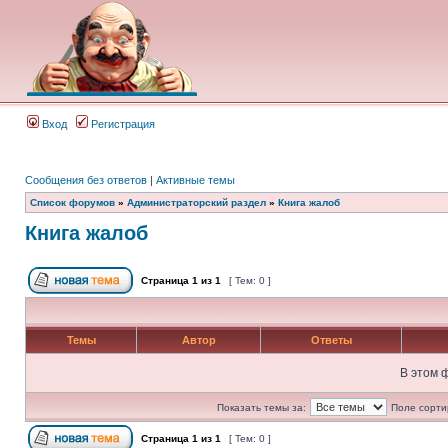
Вход
Регистрация
Сообщения без ответов
|
Активные темы
Список форумов
»
Администраторский раздел
»
Книга жалоб
Книга жалоб
Страница
1
из
1
[ Тем: 0 ]
Темы
Автор
Ответы
В этом 
Показать темы за:
Поле сорти
Страница
1
из
1
[ Тем: 0 ]