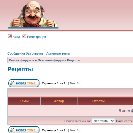
Вход
Регистрация
Сообщения без ответов
|
Активные темы
Список форумов
»
Основной форум
»
Рецепты
Рецепты
Страница
1
из
1
[ Тем: 0 ]
Темы
Автор
Ответы
В этом 
Показать темы за:
Поле сорти
Страница
1
из
1
[ Тем: 0 ]