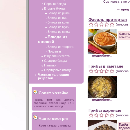
Сортировать по р
Первые блюда
Вторые блюда
<< пред
Блюда из рыбы
Блюда из яиц
Фасоль протертая
Блюда из круп
(голосов:
Блюда из муки
Блюда из мяса
Фасоль
Блюда из
томатна
овощей
Блюда из творога
Подливы
подробнее...
Изделия из теста
Сладкие блюда
Напитки
Грибы в сметане
Обрядовые блюда
(голосов:
Частная коллекция
рецептов
Совет хозяйке
подробнее...
Перед тем как делать
вареники, творог надо на 2
ч положить на холод.
Грибы жареные
(голосов:
Часто смотрят
Грибы 
Крем из сухого молока
подсолн