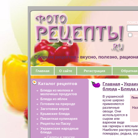
ПОИС
ис
Сборник рецептов - вкусно, полезно, рацион
Главная
О сайте
Регистрация
Обратная
Каталог рецептов
Главная
Украи
блюда
Блюда 
Блюда из молока и
молочных продуктов
В украинской
Поис
Блюда из яблок
кухне широко
Готовим на природе
применяются
различные
Наз
Заготовки впрок
овощи. Они
Крымские блюда
используются в
Пикантная кулинария
сыром или
вареном виде
Рецепты на Пасху
как гарниры к мясны
Украинские народные
Наиболее распростран
блюда
помидоры, редька, огу
Салаты и закуски