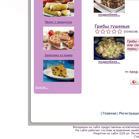
подробнее...
Пирог с повидлом
Грибы тушеные
(голосов:
Грибы 
или см
перец —
Запеканка из манки
подробнее...
<< пред
Больше...
[
Главная
|
Регистрац
Материалы на сайте предоставлены исключитель
На сайте работает система исправления ошибок
Рецептов на сайте 1126 шт. После
Cop