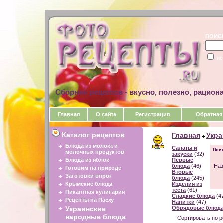
ПОИС
ис
Сборник рецептов - вкусно, полезно, рацион
Главная
О сайте
Регистрация
Обратная
Каталог рецептов
Главная
Укра
Блюда из молока и
Салаты и
Поис
молочных продуктов
закуски
(32)
Блюда из яблок
Первые
блюда
(46)
Наз
Готовим на природе
Вторые
Заготовки впрок
блюда
(245)
Крымские блюда
Изделия из
теста
(61)
Пикантная кулинария
Сладкие блюда
(4
Рецепты на Пасху
Напитки
(47)
Украинские
Обрядовые блюд
народные блюда
Сортировать по р