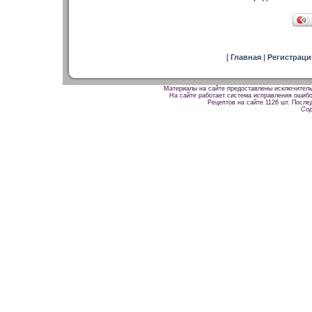
[
Главная
|
Регистрац
Материалы на сайте предоставлены исключитель
На сайте работает система исправления ошибок
Рецептов на сайте 1126 шт. После
Cop