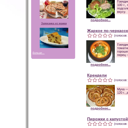
Говядин
100 г.,
подсол
вкусу.
подробнее...
Запеканка из манки
Жаркое по-черкасс
(голосов:
Говядин
томатн
горошек
Больше...
перец 
подробнее...
Крендели
(голосов:
Мука —
120 г.,
подробнее...
Пирожки с капустой
(голосов: