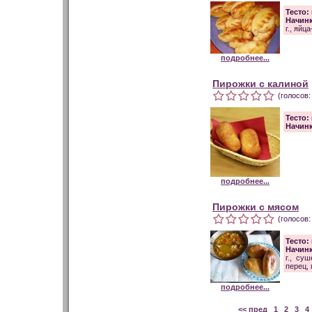
Тесто:
Начинк
г., яйц
подробнее...
Пирожки с калиной
(голосов:
Тесто:
Начин
подробнее...
Пирожки с мясом
(голосов:
Тесто:
Начинк
г., су
перец, 
подробнее...
<< пред
1
2
3
4