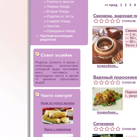
Салаты и закуски
<< пред
1
2
3
4
Первые блюда
Вторые блюда
Свинина, жареная п
Изделия из теста
(голосов:
Сладкие блюда
Напитки
Свинин
Обрядовые блюда
— 1 кг.
Частная коллекция
— 50 г
рецептов
— 50 г.
Тесто: 
Совет хозяйке
Редиску уложить в миску с
небольшим количеством
подробнее...
холодной воды, листиками
вниз, поставить в
прохладное место и время
Вареный поросенок
от времени сбрызгивать
(голосов:
водой.
Поросе
Часто смотрят
г., укс
Крем из сухого молока
подробнее...
Сиченики
(голосов:
Пирог с повидлом