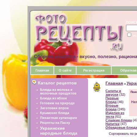
ПОИС
ис
Сборник рецептов - вкусно, полезно, рацион
Главная
О сайте
Регистрация
Обратная
Каталог рецептов
Главная
Укра
Блюда из молока и
Салаты и
Поис
молочных продуктов
закуски
(32)
Блюда из яблок
Первые
блюда
(46)
Наз
Готовим на природе
Вторые
Заготовки впрок
блюда
(245)
Крымские блюда
Изделия из
теста
(61)
Пикантная кулинария
Сладкие блюда
(4
Рецепты на Пасху
Напитки
(47)
Украинские
Обрядовые блюд
народные блюда
Сортировать по р