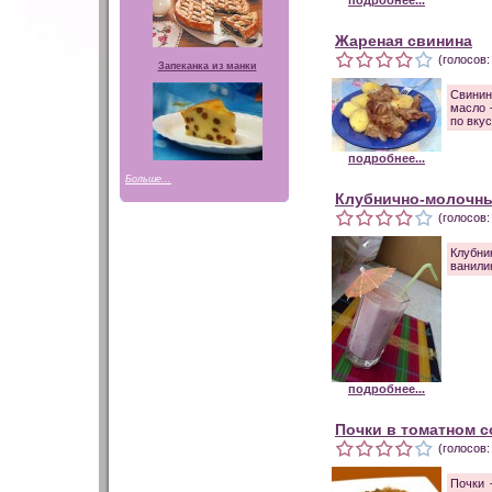
подробнее...
Жареная свинина
(голосов:
Запеканка из манки
Свинин
масло 
по вкус
подробнее...
Больше...
Клубнично-молочны
(голосов:
Клубни
ванилин
подробнее...
Почки в томатном с
(голосов:
Почки 