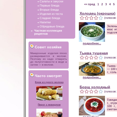
Салаты и закуски
<< пред
1
2
3
4
5
Первые блюда
Вторые блюда
Холодец (окрошка)
Изделия из теста
(голосов:
Сладкие блюда
Напитки
Зелены
Обрядовые блюда
квас и
Частная коллекция
подсолн
рецептов
подробнее...
Совет хозяйке
Тыква тушеная
Макаронные изделия плохо
развариваются в молоке.
(голосов:
Поэтому их надо отварить
до полуготовности в воде а
затем — в молоке.
Тыква 
— 100 г
г., сол
Часто смотрят
подробнее...
Крем из сухого молока
Борщ холодный
(голосов:
Говяди
г., ог
Пирог с повидлом
100 г.
сметана