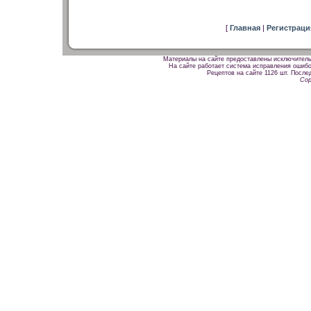
[
Главная
|
Регистрац
Материалы на сайте предоставлены исключитель
На сайте работает система исправления ошибок
Рецептов на сайте 1126 шт. После
Cop