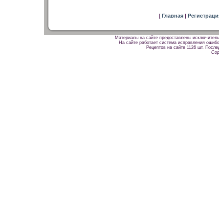
[
Главная
|
Регистрац
Материалы на сайте предоставлены исключитель
На сайте работает система исправления ошибок
Рецептов на сайте 1126 шт. После
Cop