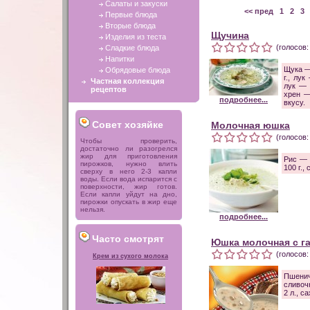
Салаты и закуски
<< пред
1
2
3
Первые блюда
Вторые блюда
Щучина
Изделия из теста
(голосов:
Сладкие блюда
Напитки
Щука —
Обрядовые блюда
г., лу
Частная коллекция
лук — 
рецептов
хрен —
подробнее...
вкусу.
Совет хозяйке
Молочная юшка
(голосов:
Чтобы проверить,
достаточно ли разогрелся
жир для приготовления
Рис — 
пирожков, нужно влить
100 г.,
сверху в него 2-3 капли
воды. Если вода испарится с
поверхности, жир готов.
Если капли уйдут на дно,
пирожки опускать в жир еще
нельзя.
подробнее...
Часто смотрят
Юшка молочная с г
(голосов:
Крем из сухого молока
Пшени
сливоч
2 л., с