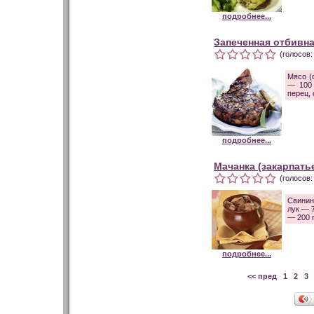
подробнее...
Запеченная отбивн
(голосов:
Мясо (
— 100 
перец, 
подробнее...
Мачанка (закарпать
(голосов:
Свинина
лук — 7
— 200 г
подробнее...
<< пред
1
2
3