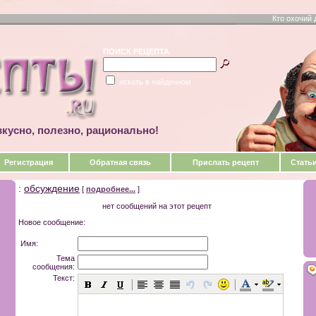
Кто охочий 
ПОИСК РЕЦЕПТА
искать в найденном
кусно, полезно, рационально!
Регистрация
Обратная связь
Прислать рецепт
Стать
:
обсуждение
[
подробнее...
]
нет сообщений на этот рецепт
Новое сообщение:
Имя:
Тема
сообщения:
Текст: