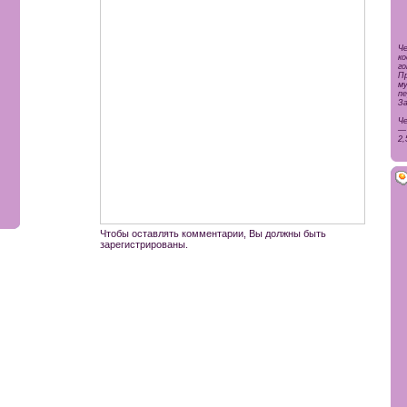
Ч
ко
г
П
м
пе
За
Че
— 
2,
Чтобы оставлять комментарии, Вы должны быть
зарегистрированы.