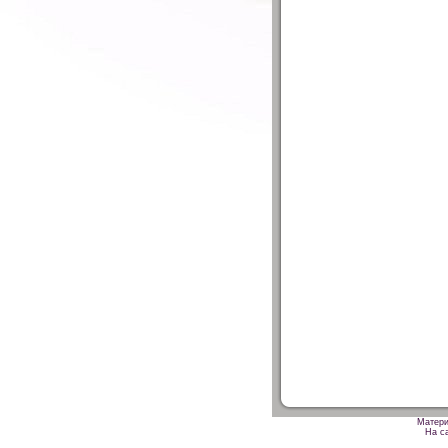
Матери
На са