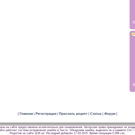
Б
В
[
Главная
|
Регистрация
|
Прислать рецепт
|
Статьи
|
Форум
]
алы на сайте предоставлены исключительно для ознакомления. Авторские права принадлежат их влад
йте работает система исправления ошибок в тексте. Обнаружив ошибку, выделите ее и нажмите Ctrl + 
Рецептов на сайте 1126 шт. Последний добавлен 17.03.2015.
Время генерации 0.008 сек.