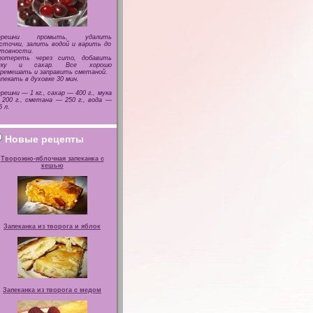
ерешни промыть, удалить
сточки, залить водой и варить до
отовности.
ротереть через сито, добавить
уку и сахар. Все хорошо
ремешать и заправить сметаной.
пекать в духовке 30 мин.
решни — 1 кг., сахар — 400 г., мука
200 г., сметана — 250 г., вода —
5 л.
Новые рецепты
Творожно-яблочная запеканка с
кешью
Запеканка из творога и яблок
Запеканка из творога с медом