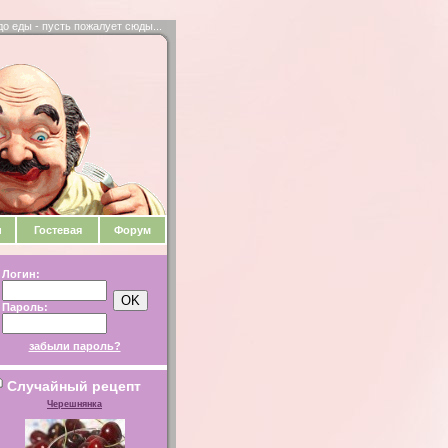
до еды - пусть пожалует сюды...
и
Гостевая
Форум
Логин:
Пароль:
забыли пароль?
Случайный рецепт
Черешнянка