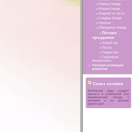
Первые блюда
Вторые блюда
Изделия из теста
Сладкие блюда
Напитки
Обрядовые блюда
Летние
праздники
Новый год
Пасха
Рождество
Творожное
воскресенье
Частная коллекция
рецептов
Совет хозяйке
Кипяченую воду следует
хранить в стеклянной или
керамической посуде с
крышкой и не дольше
одного дня.