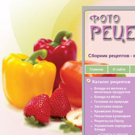
Сборник рецептов - в
Главная
О сайте
Каталог рецептов
Блюда из молока и
молочных продуктов
Блюда из яблок
Готовим на природе
Заготовки впрок
Крымские блюда
Пикантная кулинария
Рецепты на Пасху
Украинские народные
блюда
Салаты и закуски