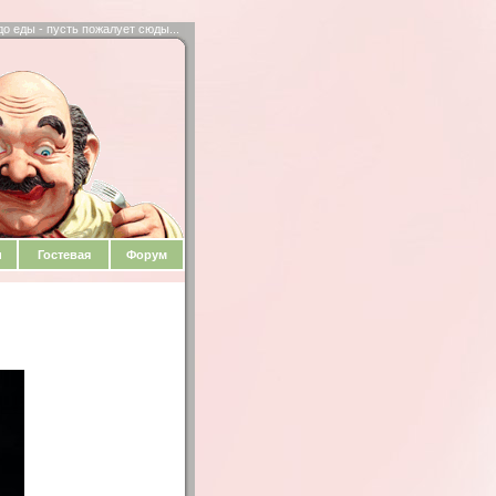
до еды - пусть пожалует сюды...
и
Гостевая
Форум