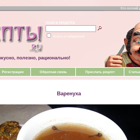
Кто охочий 
ПОИСК РЕЦЕПТА
искать в найденном
кусно, полезно, рационально!
Регистрация
Обратная связь
Прислать рецепт
Стать
Варенуха