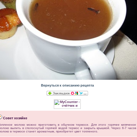
Вернуться к описанию рецепта
Совет хозяйке
Топленое молоко можно приготовить в обычном термосе. Для этого горячее кипяченое
молоко вылить в сполоснутый горячей водой термос и закрыть крышкой. Через 6-7 часов
молоко в термосе станет ароматным, приобретет цвет топленого.