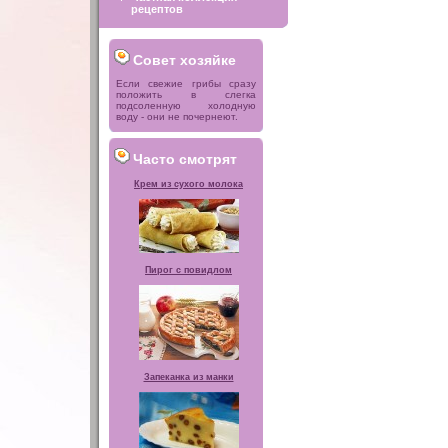
рецептов
Совет хозяйке
Если свежие грибы сразу
положить в слегка
подсоленную холодную
воду - они не почернеют.
Часто смотрят
Крем из сухого молока
Пирог с повидлом
Запеканка из манки