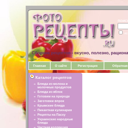
ПОИС
ис
Сборник рецептов - вкусно, полезно, рацион
Главная
О сайте
Регистрация
Обратная
Каталог рецептов
Блюда из молока и
молочных продуктов
Блюда из яблок
Готовим на природе
Заготовки впрок
Крымские блюда
Пикантная кулинария
Рецепты на Пасху
Украинские народные
блюда
Частная коллекция