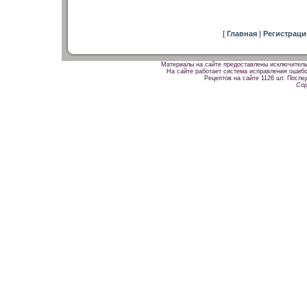
[
Главная
|
Регистрац
Материалы на сайте предоставлены исключитель
На сайте работает система исправления ошибок
Рецептов на сайте 1126 шт. После
Cop