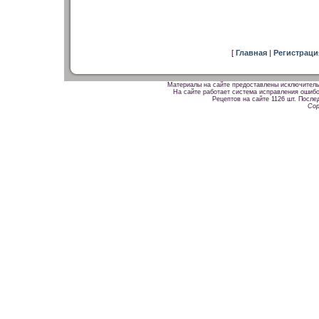
[
Главная
|
Регистрац
Материалы на сайте предоставлены исключитель
На сайте работает система исправления ошибок
Рецептов на сайте 1126 шт. После
Cop