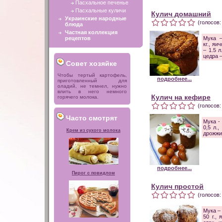
Пасхальное печенье
Пасхальные куличи
Кулич домашний
Украинские народные
(голосов:
блюда
Частная коллекция
рецептов
Мука
–
кг., яи
– 1.5 л
цедра 
Совет хозяйке
Чтобы тертый картофель,
подробнее...
приготовленный для
оладий, не темнел, нужно
влить в него немного
Кулич на кефире
горячего молока.
(голосов:
Часто смотрят
Мука - 
0,5 л.,
Крем из сухого молока
дрожжи 
подробнее...
Пирог с повидлом
Кулич простой
(голосов:
Мука – 
50 г.,