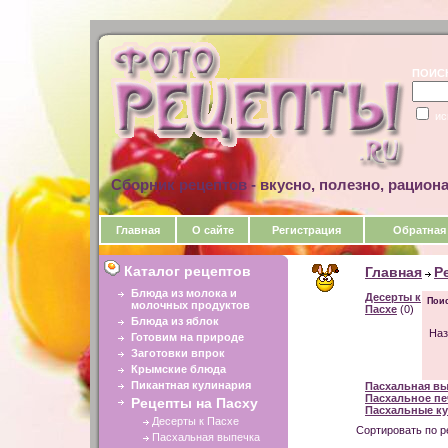
ПОИС
ис
Сборник рецептов - вкусно, полезно, рацион
Главная
О сайте
Регистрация
Обратная
Каталог рецептов
Главная
Р
Блюда из молока и
Десерты к
Поис
молочных продуктов
Пасхе
(0)
Блюда из яблок
Наз
Готовим на природе
Заготовки впрок
Крымские блюда
Пикантная кулинария
Пасхальная в
Пасхальное пе
Рецепты на Пасху
Пасхальные к
Десерты к Пасхе
Сортировать по р
Пасхальная выпечка