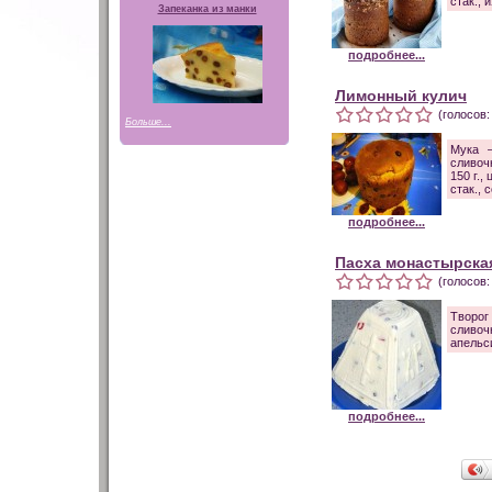
стак., 
Запеканка из манки
подробнее...
Лимонный кулич
(голосов:
Больше...
Мука –
сливочн
150 г.,
стак., 
подробнее...
Пасха монастырска
(голосов:
Творог
сливоч
апельс
подробнее...