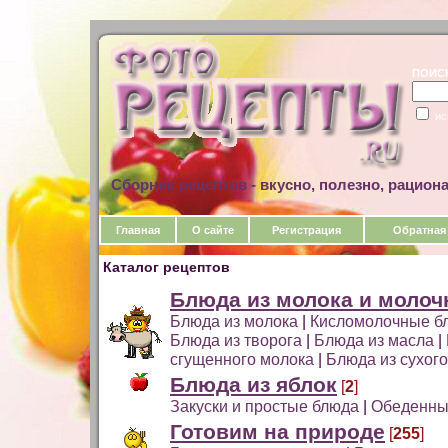
ПОИС
ис
Сборник рецептов - вкусно, полезно, рацион
Главная
О сайте
Регистрация
Обратная
Каталог рецептов
Блюда из молока и молоч
Блюда из молока
|
Кисломолочные б
Блюда из творога
|
Блюда из масла
|
сгущенного молока
|
Блюда из сухог
Блюда из яблок
[
2
]
Закуски и простые блюда
|
Обеденны
Готовим на природе
[
255
]