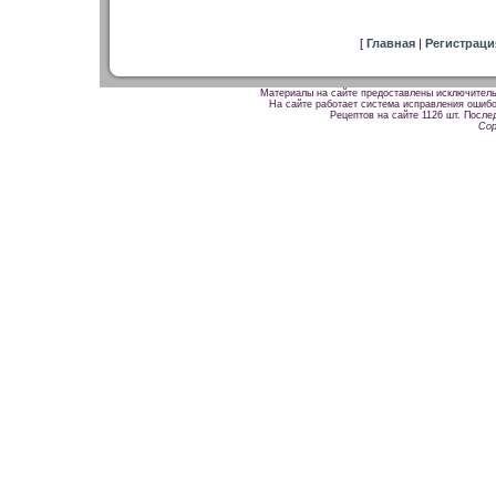
[
Главная
|
Регистрац
Материалы на сайте предоставлены исключитель
На сайте работает система исправления ошибок
Рецептов на сайте 1126 шт. После
Cop