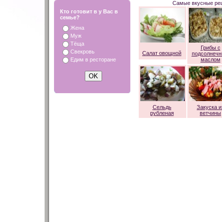
Самые вкусные рец
Кто готовит в у Вас в
семье?
Жена
Муж
Тёща
Грибы с
Свекровь
Салат овощной
подсолнеч
Едим в ресторане
маслом
Сельдь
Закуска и
рубленая
ветчины