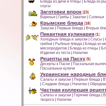
Блюда из дичи и птицы
|
Блюда из р
соусы
Заготовки впрок
[
23
]
Варенья
|
Грибы
|
Закатки
|
Соленья
Крымские блюда
[
18
]
Закуски
|
Первые блюда
|
Вторые бл
Пикантная кулинария
[
1
]
Холодные блюда и закуски
|
Соусы
|
грибов
|
Рыбные блюда
|
Блюда из м
мясопродуктов
|
Блюда из птицы
|
Бл
Изделия из теста
|
Напитки
Рецепты на Пасху
[
5
]
Десерты к Пасхе
|
Пасхальная выпеч
Пасхальные куличи
Украинские народные бл
Салаты и закуски
|
Первые блюда
|
В
|
Сладкие блюда
|
Напитки
|
Обрядов
Частная коллекция рецеп
Салаты и закуски
|
Горячие блюда
|
В
творога
|
Напитки