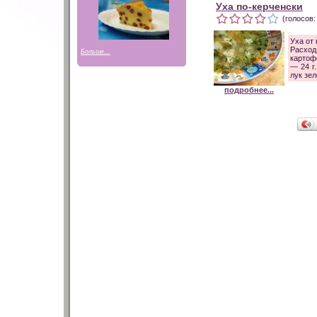
Уха по-керченски
(голосов:
Уха от 
Расход
Больше...
картофе
— 24 г
лук зел
подробнее...