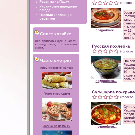
Рецепты на Пасху
(голосов:
Украинские народные
блюда
Борщ от
Частная коллекция
Расход
рецептов
капуст
сушены
г., мас
подробнее...
— 13 г
Совет хозяйке
15 г., 
зелень 
Все приправы нужно класть
в пищу перед окончанием
Русская похлебка
варки.
(голосов:
Часто смотрят
Похлеб
Расход
Крем из сухого молока
картоф
10 г.,
сухое в
соль, с
подробнее...
Суп-шурпа по-крым
Пирог с повидлом
(голосов:
Суп-шу
Расход
говяд
карто
кулинар
Запеканка из манки
подробнее...