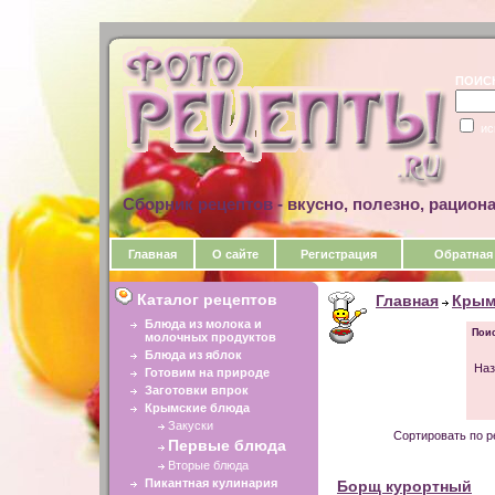
ПОИС
ис
Сборник рецептов - вкусно, полезно, рацион
Главная
О сайте
Регистрация
Обратная
Каталог рецептов
Главная
Крым
Блюда из молока и
Поис
молочных продуктов
Блюда из яблок
Наз
Готовим на природе
Заготовки впрок
Крымские блюда
Закуски
Сортировать по р
Первые блюда
Вторые блюда
Пикантная кулинария
Борщ курортный