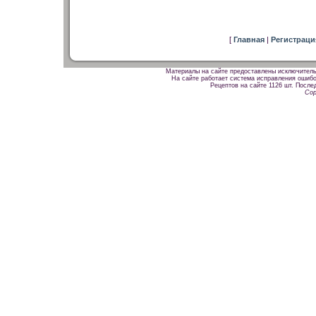
[
Главная
|
Регистрац
Материалы на сайте предоставлены исключитель
На сайте работает система исправления ошибок
Рецептов на сайте 1126 шт. После
Cop