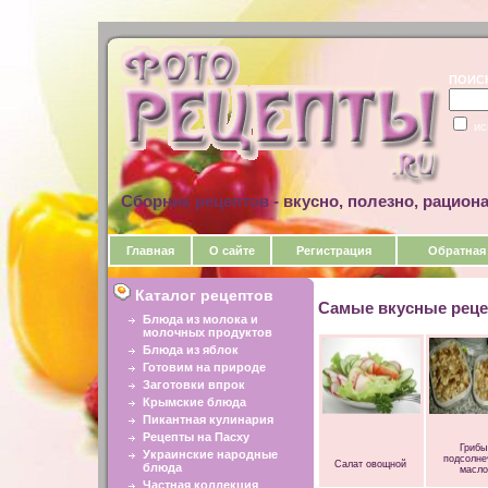
ПОИС
ис
Сборник рецептов - вкусно, полезно, рацион
Главная
О сайте
Регистрация
Обратная
Каталог рецептов
Самые вкусные реце
Блюда из молока и
молочных продуктов
Блюда из яблок
Готовим на природе
Заготовки впрок
Крымские блюда
Пикантная кулинария
Рецепты на Пасху
Грибы
Украинские народные
подсолн
Салат овощной
блюда
масл
Частная коллекция