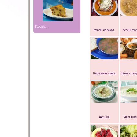
Больше...
Кулеш из раков
Кулеш гор
Фасолевая юшка
Юшка с пот
Щучина
Молочная