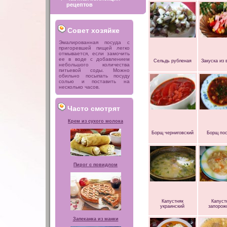
рецептов
Совет хозяйке
Эмалированная посуда с
пригоревшей пищей легко
отмывается, если замочить
ее в воде с добавлением
Сельдь рубленая
Закуска из 
небольшого количества
питьевой соды. Можно
обильно посыпать посуду
солью и поставить на
несколько часов.
Часто смотрят
Крем из сухого молока
Борщ черниговский
Борщ по
Пирог с повидлом
Капустняк
Капуст
украинский
запорож
Запеканка из манки