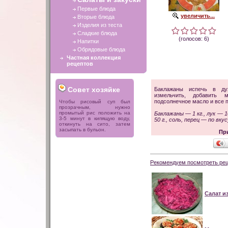
Первые блюда
увеличить...
Вторые блюда
Изделия из теста
Сладкие блюда
(голосов: 6)
Напитки
Обрядовые блюда
Частная коллекция
рецептов
Совет хозяйке
Баклажаны испечь в дух
измельчить, добавить 
подсолнечное масло и все 
Чтобы рисовый суп был
прозрачным, нужно
промытый рис положить на
Баклажаны — 1 кг., лук — 1
3-5 минут в кипящую воду,
50 г., соль, перец — по вкус
откинуть на сито, затем
засыпать в бульон.
Пр
Рекомендуем посмотреть рец
Салат и