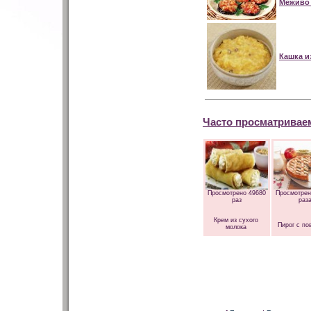
Меживо 
Кашка и
Часто просматривае
Просмотрено 49680
Просмотрен
раз
раз
Крем из сухого
Пирог с по
молока