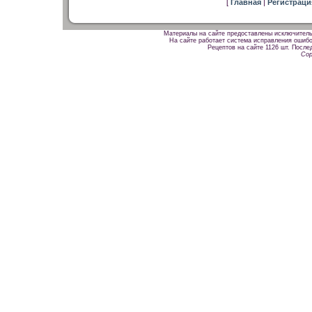
[
Главная
|
Регистрац
Материалы на сайте предоставлены исключитель
На сайте работает система исправления ошибок
Рецептов на сайте 1126 шт. После
Cop