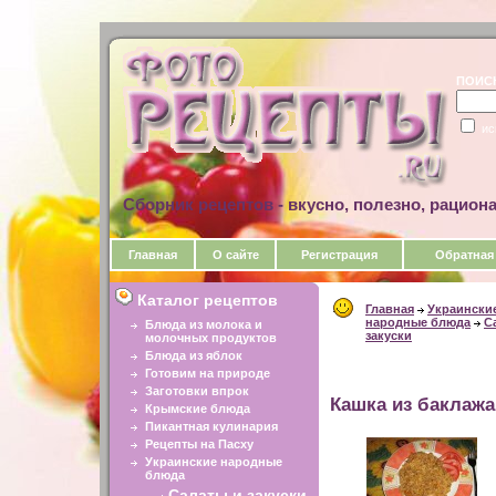
ПОИС
ис
Сборник рецептов - вкусно, полезно, рацион
Главная
О сайте
Регистрация
Обратная
Каталог рецептов
Главная
Украински
народные блюда
С
Блюда из молока и
закуски
молочных продуктов
Блюда из яблок
Готовим на природе
Заготовки впрок
Кашка из баклаж
Крымские блюда
Пикантная кулинария
Рецепты на Пасху
Украинские народные
блюда
Салаты и закуски