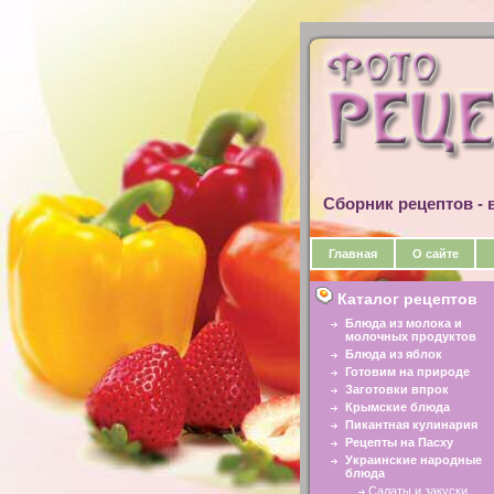
Сборник рецептов - в
Главная
О сайте
Каталог рецептов
Блюда из молока и
молочных продуктов
Блюда из яблок
Готовим на природе
Заготовки впрок
Крымские блюда
Пикантная кулинария
Рецепты на Пасху
Украинские народные
блюда
Салаты и закуски