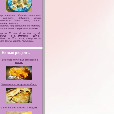
йца отварить. Желтки растереть
 горчицей, добавить мелко
арезанные белки, соль, сахар,
етану, майонез.
ловинки яиц выложить на тарелку,
лить соусом и украсить зеленью.
йца — 10 шт. (2 — для соуса),
рчица — 5 г., сметана — 100 г.,
йонез — 20 г., соль, сахар — по
усу, зелень укропа, петрушки.
Новые рецепты
Творожно-яблочная запеканка с
кешью
Запеканка из творога и яблок
Запеканка из творога с медом