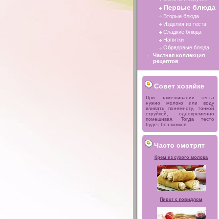
Первые блюда
Вторые блюда
Изделия из теста
Сладкие блюда
Напитки
Обрядовые блюда
Частная коллекция
рецептов
Совет хозяйке
При замешивании теста
нужно молоко или воду
вливать понемногу, тонкой
струйкой, одновременно
помешивая. Тогда тесто
будет без комков.
Часто смотрят
Крем из сухого молока
Пирог с повидлом