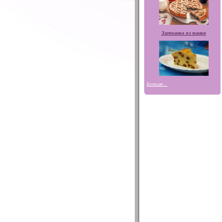
Запеканка из манки
Больше...