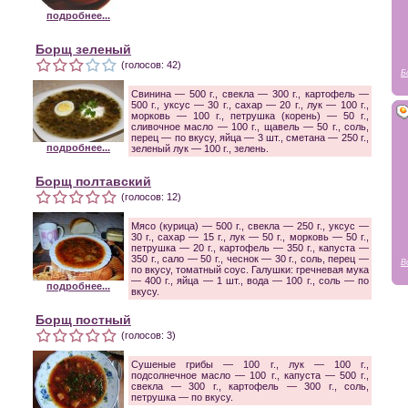
подробнее...
Борщ зеленый
(голосов: 42)
Б
Свинина — 500 г., свекла — 300 г., картофель —
500 г., уксус — 30 г., сахар — 20 г., лук — 100 г.,
морковь — 100 г., петрушка (корень) — 50 г.,
сливочное масло — 100 г., щавель — 50 г., соль,
перец — по вкусу, яйца — 3 шт., сметана — 250 г.,
подробнее...
зеленый лук — 100 г., зелень.
Борщ полтавский
(голосов: 12)
Мясо (курица) — 500 г., свекла — 250 г., уксус —
30 г., сахар — 15 г., лук — 50 г., морковь — 50 г.,
петрушка — 20 г., картофель — 350 г., капуста —
350 г., сало — 50 г., чеснок — 30 г., соль, перец —
В
по вкусу, томатный соус. Галушки: гречневая мука
— 400 г., яйца — 1 шт., вода — 100 г., соль — по
подробнее...
вкусу.
Борщ постный
(голосов: 3)
Сушеные грибы — 100 г., лук — 100 г.,
подсолнечное масло — 100 г., капуста — 500 г.,
свекла — 300 г., картофель — 300 г., соль,
петрушка — по вкусу.