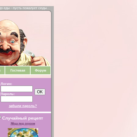
до еды - пусть пожалует сюды...
и
Гостевая
Форум
Логин:
Пароль:
забыли пароль?
Случайный рецепт
Яйца под соусом