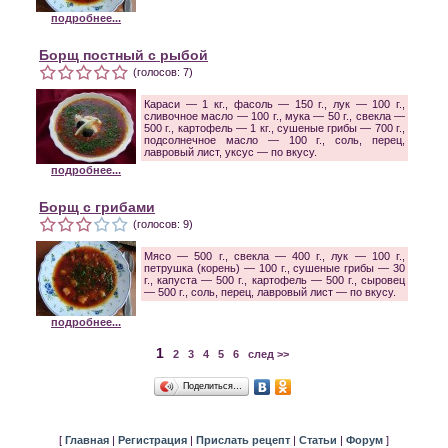
подробнее...
Борщ постный с рыбой
(голосов: 7)
Караси — 1 кг., фасоль — 150 г., лук — 100 г.,
сливочное масло — 100 г., мука — 50 г., свекла —
500 г., картофель — 1 кг., сушеные грибы — 700 г.,
подсолнечное масло — 100 г., соль, перец,
лавровый лист, уксус — по вкусу.
подробнее...
Борщ с грибами
(голосов: 9)
Мясо — 500 г., свекла — 400 г., лук — 100 г.,
петрушка (корень) — 100 г., сушеные грибы — 30
г., капуста — 500 г., картофель — 500 г., сыровец
— 500 г., соль, перец, лавровый лист — по вкусу.
подробнее...
1
2
3
4
5
6
след >>
Поделиться…
[
Главная
|
Регистрация
|
Прислать рецепт
|
Статьи
|
Форум
]