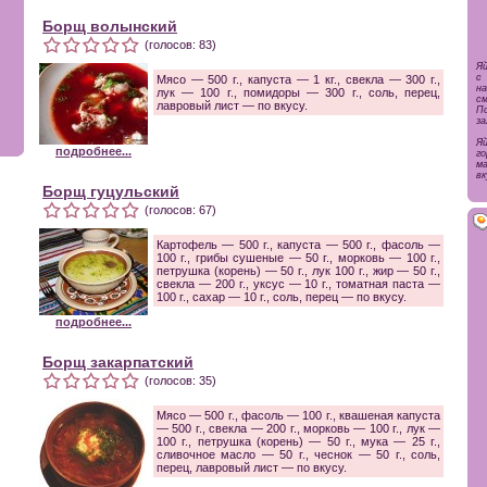
Борщ волынский
(голосов: 83)
Я
с
Мясо — 500 г., капуста — 1 кг., свекла — 300 г.,
н
лук — 100 г., помидоры — 300 г., соль, перец,
см
лавровый лист — по вкусу.
По
за
Я
подробнее...
го
ма
вк
Борщ гуцульский
(голосов: 67)
Картофель — 500 г., капуста — 500 г., фасоль —
100 г., грибы сушеные — 50 г., морковь — 100 г.,
петрушка (корень) — 50 г., лук 100 г., жир — 50 г.,
свекла — 200 г., уксус — 10 г., томатная паста —
100 г., сахар — 10 г., соль, перец — по вкусу.
подробнее...
Борщ закарпатский
(голосов: 35)
Мясо — 500 г., фасоль — 100 г., квашеная капуста
— 500 г., свекла — 200 г., морковь — 100 г., лук —
100 г., петрушка (корень) — 50 г., мука — 25 г.,
сливочное масло — 50 г., чеснок — 50 г., соль,
перец, лавровый лист — по вкусу.