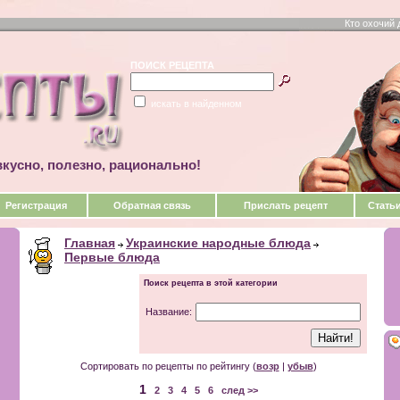
Кто охочий 
ПОИСК РЕЦЕПТА
искать в найденном
кусно, полезно, рационально!
Регистрация
Обратная связь
Прислать рецепт
Стать
Главная
Украинские народные блюда
Первые блюда
Поиск рецепта в этой категории
Название:
Сортировать по рецепты по рейтингу (
возр
|
убыв
)
1
2
3
4
5
6
след >>