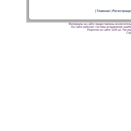
[
Главная
|
Регистрац
Материалы на сайте предоставлены исключитель
На сайте работает система исправления ошибок
Рецептов на сайте 1126 шт. После
Cop