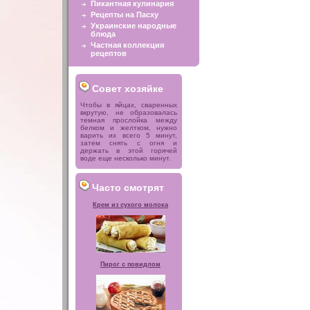
Пикантная кулинария
Рецепты на Пасху
Украинские народные
блюда
Частная коллекция
рецептов
Совет хозяйке
Чтобы в яйцах, сваренных
вкрутую, не образовалась
темная прослойка между
белком и желтком, нужно
варить их всего 5 минут,
затем снять с огня и
держать в этой горячей
воде еще несколько минут.
Часто смотрят
Крем из сухого молока
Пирог с повидлом