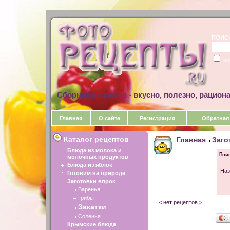
ПОИС
ис
Сборник рецептов - вкусно, полезно, рацион
Главная
О сайте
Регистрация
Обратная
Каталог рецептов
Главная
Заго
Блюда из молока и
Поис
молочных продуктов
Блюда из яблок
Наз
Готовим на природе
Заготовки впрок
Варенья
Грибы
< нет рецептов >
Закатки
Соленья
Крымские блюда