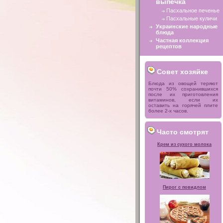
выпечка
Пасхальное печенье
Пасхальные куличи
Украинские народные
блюда
Частная коллекция
рецептов
Совет хозяйке
Блюда из овощей теряют
почти 50% сохранившихся
после их приготовления
витаминов, если их
оставить на горячей плите
более 2-х часов.
Часто смотрят
Крем из сухого молока
Пирог с повидлом