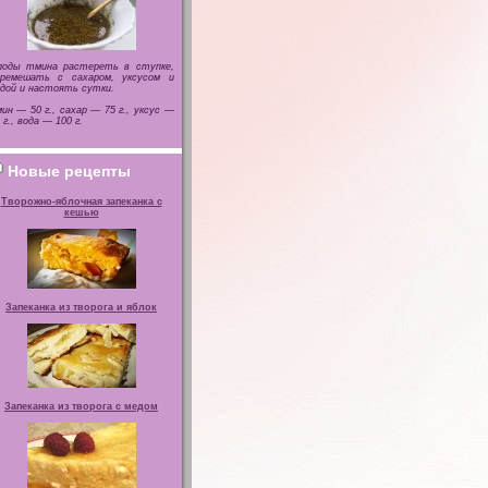
лоды тмина растереть в ступке,
еремешать с сахаром, уксусом и
дой и настоять сутки.
ин — 50 г., сахар — 75 г., уксус —
 г., вода — 100 г.
Новые рецепты
Творожно-яблочная запеканка с
кешью
Запеканка из творога и яблок
Запеканка из творога с медом