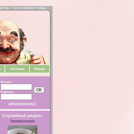
до еды - пусть пожалует сюды...
и
Гостевая
Форум
Логин:
Пароль:
забыли пароль?
Случайный рецепт
Тминная подлива