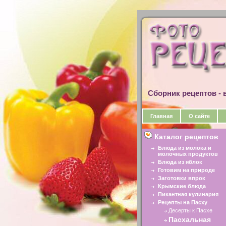
Сборник рецептов - в
Главная
О сайте
Каталог рецептов
Блюда из молока и
молочных продуктов
Блюда из яблок
Готовим на природе
Заготовки впрок
Крымские блюда
Пикантная кулинария
Рецепты на Пасху
Десерты к Пасхе
Пасхальная