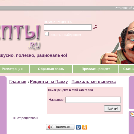
Кто охочий 
ПОИСК РЕЦЕПТА
искать в найденном
кусно, полезно, рационально!
Регистрация
Обратная связь
Прислать рецепт
Стать
Главная
Рецепты на Пасху
Пасхальная выпечка
Поиск рецепта в этой категории
Название:
< нет рецептов >
Поделиться…