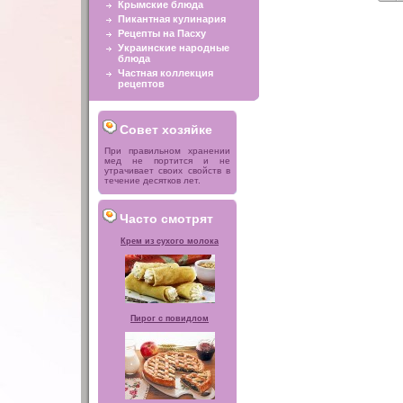
Крымские блюда
Пикантная кулинария
Рецепты на Пасху
Украинские народные
блюда
Частная коллекция
рецептов
Совет хозяйке
При правильном хранении
мед не портится и не
утрачивает своих свойств в
течение десятков лет.
Часто смотрят
Крем из сухого молока
Пирог с повидлом