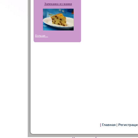
Запеканка из манки
Больше...
[
Главная
|
Регистрац