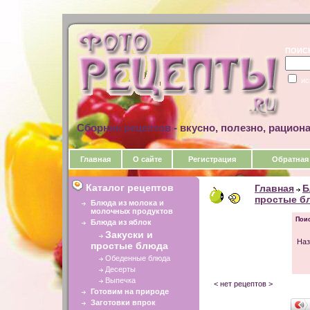
ПОИС
ис
Сборник рецептов - вкусно, полезно, рацион
Главная
О сайте
Регистрация
Обратная
Каталог рецептов
Главная
Б
простые б
Блюда из молока и
молочных продуктов
Поис
Блюда из яблок
Закуски и
Наз
простые блюда
Обеденные блюда
Десерты
Выпечка
< нет рецептов >
Готовим на природе
Заготовки впрок