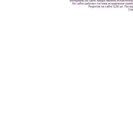
Материалы на сайте предоставлены исключитель
На сайте работает система исправления ошибок
Рецептов на сайте 1126 шт. После
Cop