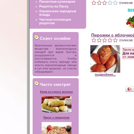
Пикантная кулинария
(голосов:
Рецепты на Пасху
Украинские народные
блюда
Частная коллекция
рецептов
Пирожки с яблочно
Совет хозяйке
(голосов:
Красильные ароматические
вещества корнеплодных
Тесто 
овощей при варке быстро
Для на
разрушаются и
ст. лож
улетучиваются. Чтобы
избежать этого, прежде чем
класть корнеплодные овощи
в суп или кушанье, их слегка
обжаривают.
подробнее...
Часто смотрят
Крем из сухого молока
Пирог с повидлом