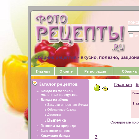
ПОИС
ис
Сборник рецептов - вкусно, полезно, рацион
Главная
О сайте
Регистрация
Обратная
Каталог рецептов
Главная
Б
Блюда из молока и
Поис
молочных продуктов
Блюда из яблок
Наз
Закуски и простые блюда
Обеденные блюда
Десерты
Выпечка
Сортировать по р
Готовим на природе
Заготовки впрок
Крымские блюда
?