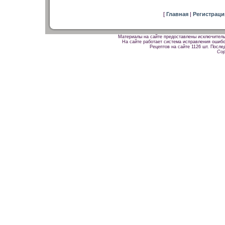
[
Главная
|
Регистрац
Материалы на сайте предоставлены исключитель
На сайте работает система исправления ошибок
Рецептов на сайте 1126 шт. После
Cop