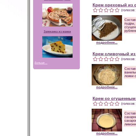
Крем ореховый из 
(голосов:
Состав
пудры,
сгущен
рублен
Запеканка из манки
подробнее...
Крем сливочный из
(голосов:
Больше...
Состав
ваниль
ложки 
подробнее...
Крем со сгущенным
(голосов:
Состав
сахарн
сахар
лимонн
подробнее...