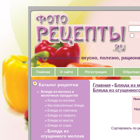
ПОИС
ис
Сборник рецептов - вкусно, полезно, рацион
Главная
О сайте
Регистрация
Обратная
Каталог рецептов
Главная
Блюда из м
Блюда из сгущенног
Блюда из молока и
молочных продуктов
Поис
Блюда из молока
Кисломолочные блюда
Наз
Блюда из сметаны
Блюда из творога
Блюда из масла
Блюда из сыра
Сортировать по р
Блюда из
сгущенного молока