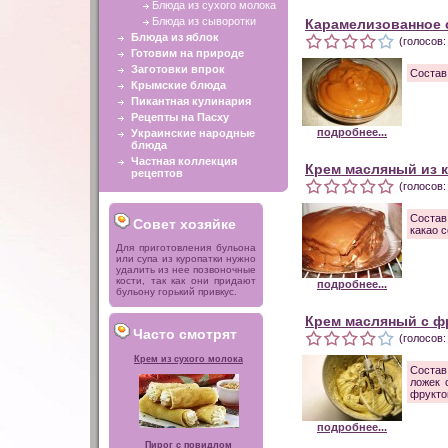
Блюда из сухого молока
Блюда из сыворотки
Карамелизованное 
Блюда из яблок
(голосов:
Готовим на природе
Заготовки впрок
Состав
Крымские блюда
Пикантная кулинария
Рецепты на Пасху
подробнее...
Украинские народные
блюда
Частная коллекция
Крем масляный из 
рецептов
(голосов:
Состав
Совет хозяйке
какао 
Для приготовления бульона
или супа из куропатки нужно
удалить из нее позвоночные
кости, так как они придают
подробнее...
бульону горький привкус.
Крем масляный с ф
Часто смотрят
(голосов:
Крем из сухого молока
Состав
ложек 
фрукто
подробнее...
Пирог с повидлом