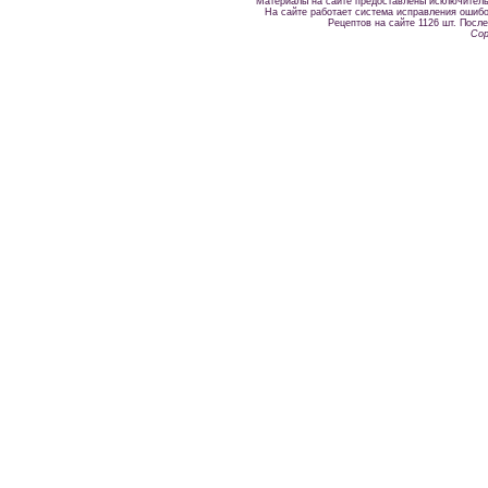
Материалы на сайте предоставлены исключитель
На сайте работает система исправления ошибок
Рецептов на сайте 1126 шт. После
Cop