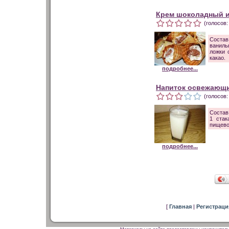
Крем шоколадный и
(голосов:
Состав
ваниль
ложки 
какао.
подробнее...
Напиток освежающи
(голосов:
Состав
1 стак
пищево
подробнее...
[
Главная
|
Регистрац