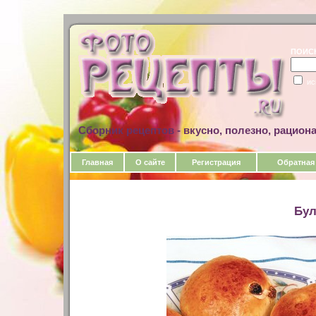
ПОИС
ис
Сборник рецептов - вкусно, полезно, рацион
Главная
О сайте
Регистрация
Обратная
Бул