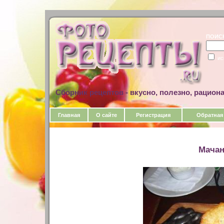
ПОИС
ис
Сборник рецептов - вкусно, полезно, рацион
Главная
О сайте
Регистрация
Обратная
Мачан