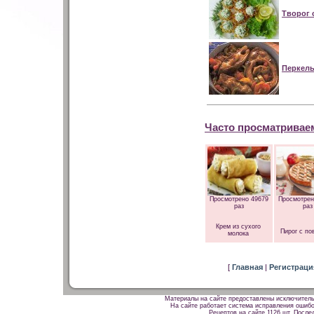
Творог 
Перкель
Часто просматривае
Просмотрено 49679
Просмотрен
раз
раз
Крем из сухого
Пирог с по
молока
[
Главная
|
Регистрац
Материалы на сайте предоставлены исключитель
На сайте работает система исправления ошибок
Рецептов на сайте 1126 шт. После