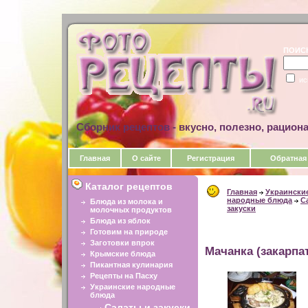
ПОИС
ис
Сборник рецептов - вкусно, полезно, рацион
Главная
О сайте
Регистрация
Обратная
Каталог рецептов
Главная
Украински
народные блюда
С
Блюда из молока и
закуски
молочных продуктов
Блюда из яблок
Готовим на природе
Заготовки впрок
Мачанка (закарпа
Крымские блюда
Пикантная кулинария
Рецепты на Пасху
Украинские народные
блюда
Салаты и закуски