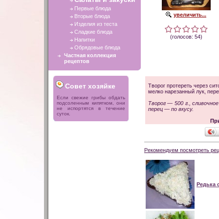
Первые блюда
увеличить...
Вторые блюда
Изделия из теста
Сладкие блюда
(голосов: 54)
Напитки
Обрядовые блюда
Частная коллекция
рецептов
Совет хозяйке
Творог протереть через сит
мелко нарезанный лук, пере
Если свежие грибы обдать
подсоленным кипятком, они
Творог — 500 г., сливочное
не испортятся в течение
перец — по вкусу.
суток.
Пр
Рекомендуем посмотреть рец
Редька 