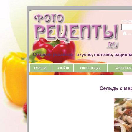
ПОИС
ис
Сборник рецептов - вкусно, полезно, рацион
Главная
О сайте
Регистрация
Обратная
Сельдь с ма