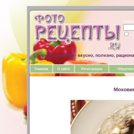
ПОИС
ис
Сборник рецептов - вкусно, полезно, рацион
Главная
О сайте
Регистрация
Обратная
Мохови