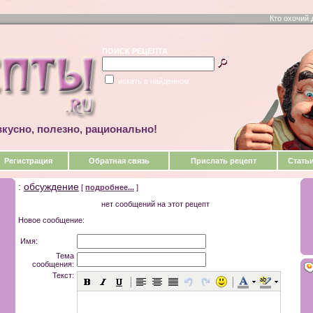
Кто охочий 
ПОИСК РЕЦЕПТА
искать в найденном
кусно, полезно, рационально!
Регистрация
Обратная связь
Прислать рецепт
Стать
:
обсуждение
[
подробнее...
]
нет сообщений на этот рецепт
Новое сообщение:
Имя:
Тема
сообщения:
Текст: