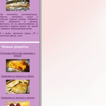
ыбу очистить, выпотрошить,
ромыть, натереть солью и
олотым черным перцем, добавить
асла, завернуть в фольгу,
местить ее на приспособление из
оволоки и жарить минут 30, время
 времени переворачивая рыбу.
00 г рыбы, молотый перец, 25 г
ивочного масла, соль.
Новые рецепты
Творожно-яблочная запеканка с
кешью
Запеканка из творога и яблок
Запеканка из творога с медом