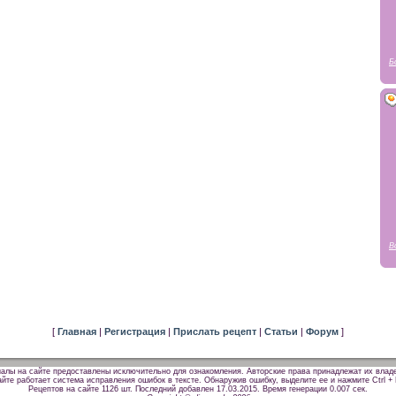
Б
В
[
Главная
|
Регистрация
|
Прислать рецепт
|
Статьи
|
Форум
]
алы на сайте предоставлены исключительно для ознакомления. Авторские права принадлежат их влад
йте работает система исправления ошибок в тексте. Обнаружив ошибку, выделите ее и нажмите Ctrl + 
Рецептов на сайте 1126 шт. Последний добавлен 17.03.2015.
Время генерации 0.007 сек.