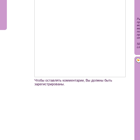
Р
п
м
м
по
пр
от
5
сл
Чтобы оставлять комментарии, Вы должны быть
зарегистрированы.