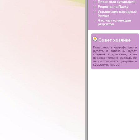
Пикантная кулинария
Рецепты на Пасху
Украинские народные
блюда
Частная коллекция
рецептов
Совет хозяйке
Поверхность картофельного
рулета и запеканки будет
гладкой и красивой, если
предварительно смазать ее
яйцом, посыпать сухарями и
сбрызнуть жиром.