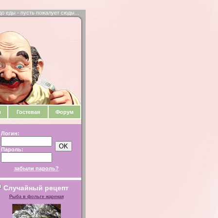
до еды - пусть пожалует сюды...
и
Гостевая
Форум
Логин:
Пароль:
забыли пароль?
Случайный рецепт
Рыба в фольге жареная