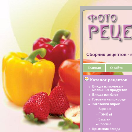
Сборник рецептов - в
Главная
О сайте
Каталог рецептов
Блюда из молока и
молочных продуктов
Блюда из яблок
Готовим на природе
Заготовки впрок
Варенья
Грибы
Закатки
Соленья
Крымские блюда