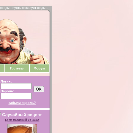
до еды - пусть пожалует сюды...
и
Гостевая
Форум
Логин:
Пароль:
забыли пароль?
Случайный рецепт
Крем масляный из какао