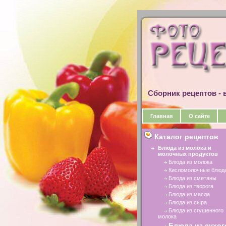
Сборник рецептов - в
Главная
О сайте
Каталог рецептов
Блюда из молока и
молочных продуктов
Блюда из молока
Кисломолочные блюд
Блюда из сметаны
Блюда из творога
Блюда из масла
Блюда из сыра
Блюда из сгущенного
молока
Блюда из сухог