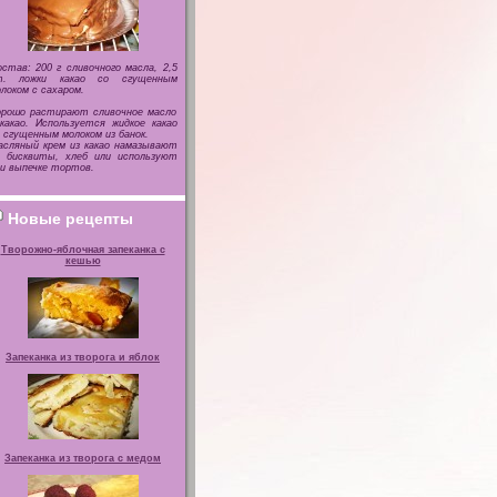
став: 200 г сливочного масла, 2,5
т. ложки какао со сгущенным
локом с сахаром.
орошо растирают сливочное масло
какао. Используется жидкое какао
 сгущенным молоком из банок.
сляный крем из какао намазывают
а бисквиты, хлеб или используют
и выпечке тортов.
Новые рецепты
Творожно-яблочная запеканка с
кешью
Запеканка из творога и яблок
Запеканка из творога с медом