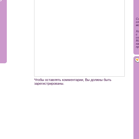
Со
с
мо
Х
с 
со
Ма
н
пр
Чтобы оставлять комментарии, Вы должны быть
зарегистрированы.