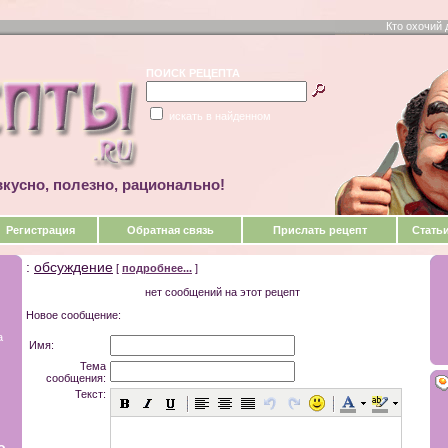
Кто охочий 
ПОИСК РЕЦЕПТА
искать в найденном
кусно, полезно, рационально!
Регистрация
Обратная связь
Прислать рецепт
Стать
:
обсуждение
[
подробнее...
]
нет сообщений на этот рецепт
Новое сообщение:
а
Имя:
Тема
сообщения:
Текст:
о