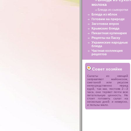
молока
Блюда из сыворотки
Блюда из яблок
Готовим на природе
Заготовки впрок
Крымские блюда
Пикантная кулинария
Рецепты на Пасху
Украинские народные
блюда
Частная коллекция
рецептов
Совет хозяйке
Салаты из овощей
заправляют майонезом,
сметаной или уксусом
непосредственно перед
едой, так как, постояв 2—3
часа, они теряют почти всю
питательную ценность. Не
стоит готовить салат на
несколько дней: и невкусно,
и пользы мало.