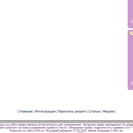
Б
В
[
Главная
|
Регистрация
|
Прислать рецепт
|
Статьи
|
Форум
]
алы на сайте предоставлены исключительно для ознакомления. Авторские права принадлежат их влад
йте работает система исправления ошибок в тексте. Обнаружив ошибку, выделите ее и нажмите Ctrl + 
Рецептов на сайте 1126 шт. Последний добавлен 17.03.2015.
Время генерации 0.008 сек.