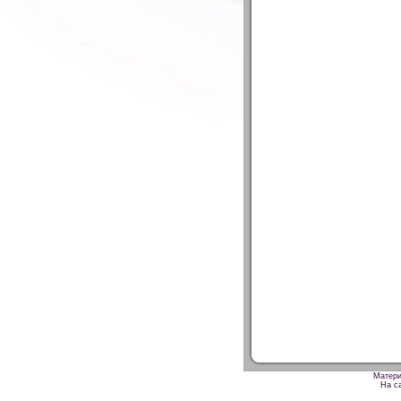
Матери
На са