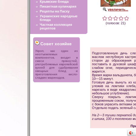
Крымские блюда
Пикантная кулинария
увеличить...
Рецепты на Пасху
Украинские народные
блюда
(голосов: 21)
Частная коллекция
рецептов
Совет хозяйке
Укроп, как один из
Подготовленную дичь сле
неотъемлемых
маслом неглубокую кастрю
компонентов, входит в
сторон до образования р
смеси пряностей,
поставить в духовой шка
употребляемых европейской
кухней для сдабривания
слабом огне, периодичес
овощных блюд и
жарится.
приготовления кисло-
Время жарки вальдшнепа, б
сладких маринадов.
10—15 минут.
Готовую дичь вынуть из к
уложив на ломтики хлеба
нарезать в виде квадратик
небольшое углубление).
Сверху покрыть ломти
процеженным соком, получ
с боков украсить ветками з
Отдельно подать зеленый са
На 2—3 тушки пернатой д
г шпика, 100 г топленого м
Пр