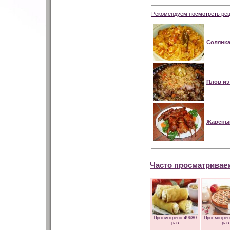
Рекомендуем посмотреть рец
Солянка
Плов из
Жарены
Часто просматривае
Просмотрено 49680
Просмотрен
раз
раз