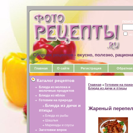
ПОИС
ис
Сборник рецептов - вкусно, полезно, рацион
Главная
О сайте
Регистрация
Обратная
Каталог рецептов
Главная
Готовим на прир
Блюда из молока и
Блюда из дичи и птицы
молочных продуктов
Блюда из яблок
Готовим на природе
Блюда из дичи и
Жареный перепе
птицы
Блюда из рыбы
Шашлык
Маринады и соусы
Заготовки впрок