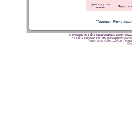
Крем из сухого
Пирог с по
молока
[
Главная
|
Регистрац
Материалы на сайте предоставлены исключитель
На сайте работает система исправления ошибок
Рецептов на сайте 1126 шт. После
Cop